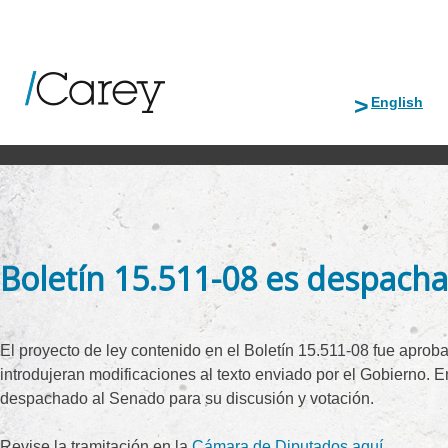
Skip
to
English
content
Boletín 15.511-08 es despach
El proyecto de ley contenido en el Boletín 15.511-08 fue apro
introdujeran modificaciones al texto enviado por el Gobierno. E
despachado al Senado para su discusión y votación.
Revise la tramitación en la
Cámara de Diputados aquí.